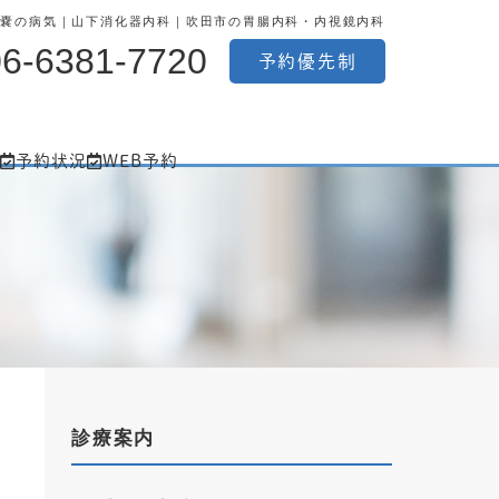
胆嚢の病気｜山下消化器内科｜吹田市の胃腸内科・内視鏡内科
06-6381-7720
予約優先制
予約状況
WEB予約
診療案内