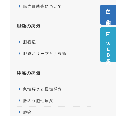
腸内細菌叢について
予約状況
胆嚢の病気
ＷＥＢ予約
胆石症
胆嚢ポリープと胆嚢癌
膵臓の病気
急性膵炎と慢性膵炎
膵のう胞性病変
膵癌