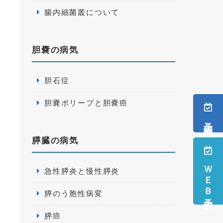
腸内細菌叢について
胆嚢の病気
胆石症
胆嚢ポリープと胆嚢癌
予約状況
膵臓の病気
ＷＥＢ予約
急性膵炎と慢性膵炎
膵のう胞性病変
膵癌