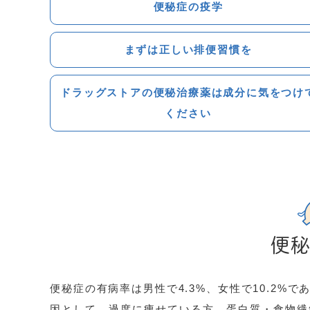
便秘症の疫学
まずは正しい排便習慣を
ドラッグストアの便秘治療薬は成分に気をつけ
ください
便
便秘症の有病率は男性で
4.3%
、女性で
10.2%
で
因として、過度に痩せている方、蛋白質・食物繊