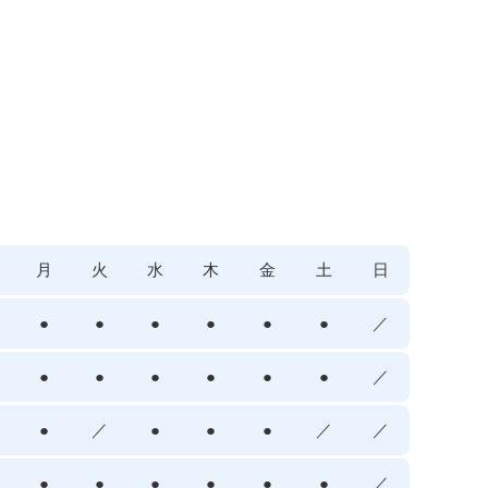
月
火
水
木
金
土
日
●
●
●
●
●
●
／
●
●
●
●
●
●
／
●
／
●
●
●
／
／
●
●
●
●
●
●
／