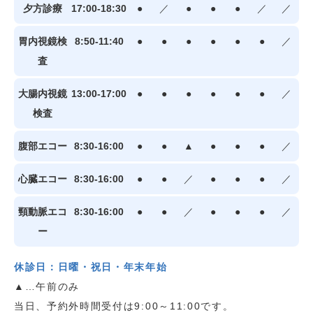
夕方診療
17:00-18:30
●
／
●
●
●
／
／
胃内視鏡検
8:50-11:40
●
●
●
●
●
●
／
査
大腸内視鏡
13:00-17:00
●
●
●
●
●
●
／
検査
腹部エコー
8:30-16:00
●
●
▲
●
●
●
／
心臓エコー
8:30-16:00
●
●
／
●
●
●
／
頸動脈エコ
8:30-16:00
●
●
／
●
●
●
／
ー
休診日：日曜・祝日・年末年始
▲…午前のみ
当日、予約外時間受付は9:00～11:00です。