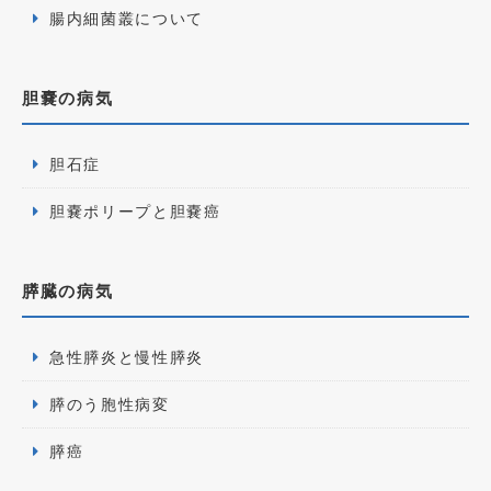
腸内細菌叢について
胆嚢の病気
胆石症
胆嚢ポリープと胆嚢癌
膵臓の病気
急性膵炎と慢性膵炎
膵のう胞性病変
膵癌