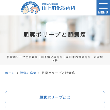
MENU
胆嚢ポリープと胆嚢癌
胆嚢ポリープと胆嚢癌｜山下消化器内科｜吹田市の胃腸内科・内視鏡
内科
ホーム
胆嚢の病気
胆嚢ポリープと胆嚢癌
胆嚢ポリープとは